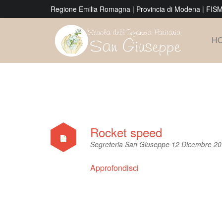
Regione Emilia Romagna
|
Provincia di Modena
|
FIS
H
Rocket speed
Segreteria San Giuseppe
12 Dicembre 2
Approfondisci