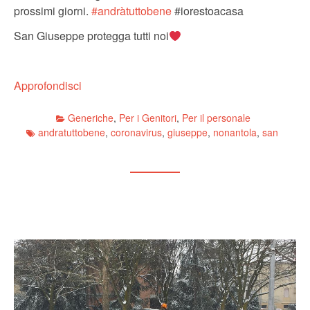
prossimi giorni.
#
andràtuttobene
#iorestoacasa
San Giuseppe protegga tutti noi
Approfondisci
Generiche
,
Per i Genitori
,
Per il personale
andratuttobene
,
coronavirus
,
giuseppe
,
nonantola
,
san