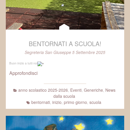
BENTORNATI A SCUOLA!
Segreteria San Giuseppe
5 Settembre 2025
Buon inizio a tutti noi
Approfondisci
anno scolastico 2025-2026
,
Eventi
,
Generiche
,
News
dalla scuola
bentornati
,
inizio
,
primo giorno
,
scuola