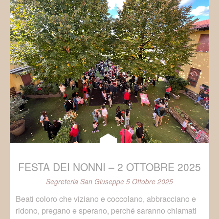
FESTA DEI NONNI – 2 OTTOBRE 2025
Segreteria San Giuseppe
5 Ottobre 2025
Beati coloro che viziano e coccolano, abbracciano e
ridono, pregano e sperano, perché saranno chiamati