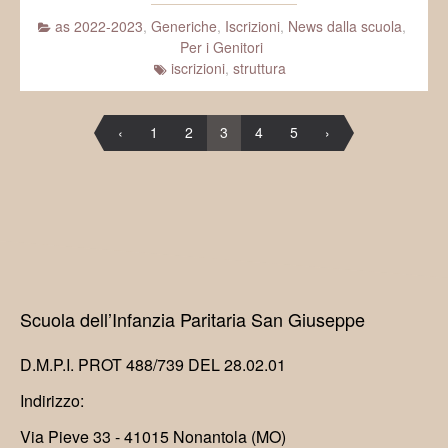
as 2022-2023
,
Generiche
,
Iscrizioni
,
News dalla scuola
,
Per i Genitori
iscrizioni
,
struttura
‹
1
2
3
4
5
›
Scuola dell’Infanzia Paritaria San Giuseppe
D.M.P.I. PROT 488/739 DEL 28.02.01
Indirizzo:
Via Pieve 33 - 41015 Nonantola (MO)