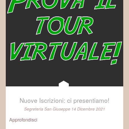
Nuove Iscrizioni: ci presentiamo!
Segreteria San Giuseppe
14 Dicembre 2021
Approfondisci