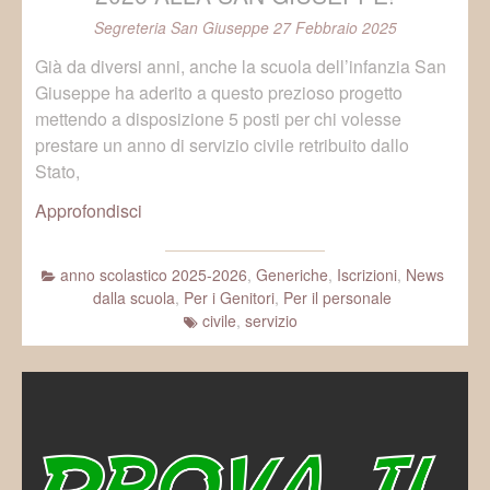
Segreteria San Giuseppe
27 Febbraio 2025
Già da diversi anni, anche la scuola dell’infanzia San
Giuseppe ha aderito a questo prezioso progetto
mettendo a disposizione 5 posti per chi volesse
prestare un anno di servizio civile retribuito dallo
Stato,
Approfondisci
anno scolastico 2025-2026
,
Generiche
,
Iscrizioni
,
News
dalla scuola
,
Per i Genitori
,
Per il personale
civile
,
servizio