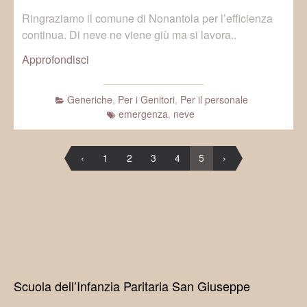
Ringraziamo il comune di Nonantola per l’efficienza
continua. Di neve ne viene giù ma si lavora..
Approfondisci
Generiche
,
Per i Genitori
,
Per il personale
emergenza
,
neve
‹
1
2
3
4
5
›
Scuola dell’Infanzia Paritaria San Giuseppe